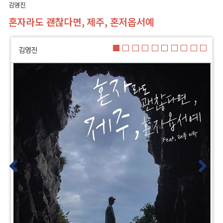
김영진
혼자라도 괜찮다면,
제주, 혼저옵서예