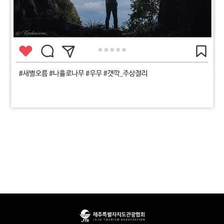
우수상
장려상
배용한
김정훈
낭만배군이 추천하는
제주도 핫스팟!